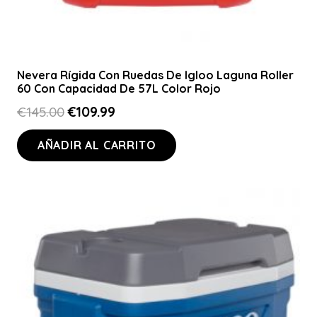
Nevera Rígida Con Ruedas De Igloo Laguna Roller
60 Con Capacidad De 57L Color Rojo
El
El
€
145.00
€
109.99
precio
precio
AÑADIR AL CARRITO
original
actual
era:
es:
€145.00.
€109.99.