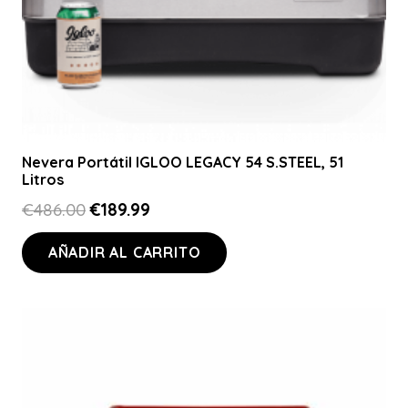
Nevera Portátil IGLOO LEGACY 54 S.STEEL, 51
Litros
El
El
€
486.00
€
189.99
precio
precio
AÑADIR AL CARRITO
original
actual
era:
es:
€486.00.
€189.99.