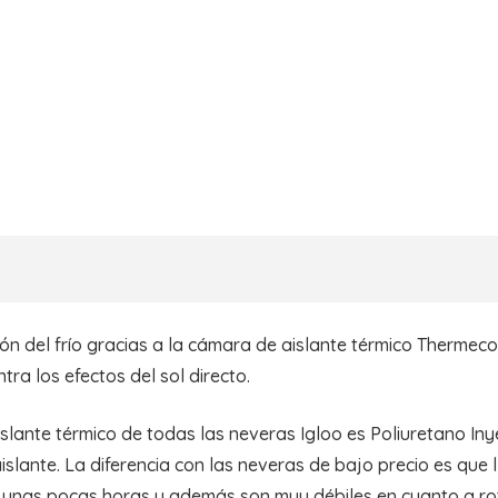
n del frío gracias a la cámara de aislante térmico Thermecool
ra los efectos del sol directo.
islante térmico de todas las neveras Igloo es Poliuretano I
islante. La diferencia con las neveras de bajo precio es que
 unas pocas horas y además son muy débiles en cuanto a ro