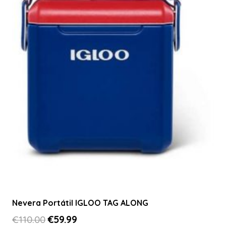
Nevera Portátil IGLOO TAG ALONG
El
El
€
110.00
€
59.99