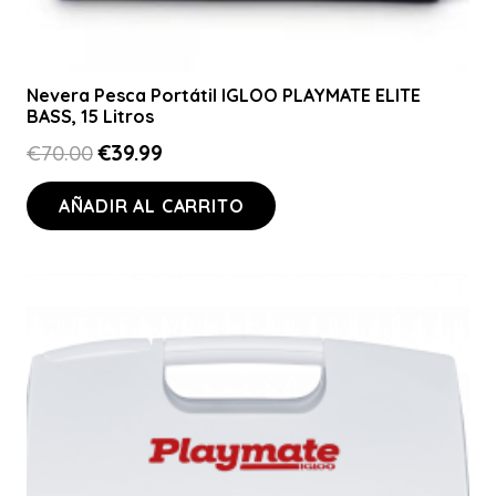
Nevera Pesca Portátil IGLOO PLAYMATE ELITE
BASS, 15 Litros
El
El
€
70.00
€
39.99
precio
precio
AÑADIR AL CARRITO
original
actual
era:
es:
€70.00.
€39.99.